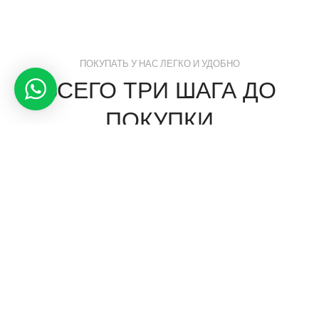
ПОКУПАТЬ У НАС ЛЕГКО И УДОБНО
ВСЕГО ТРИ ШАГА ДО
ПОКУПКИ
Мы подобрали для Вас лучший элитный домашний текстиль
Оформление заказа
Вы можете оформить заказ круглосуточно на сайте или
позвонив по телефону
+7(495) 532 47 28 (09.00 — 21.00)