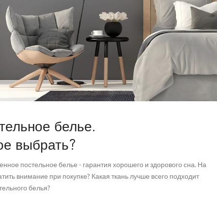
Выбираем
тельное белье.
постельное белье
ое выбрать?
Подробнее
енное постельное белье - гарантия хорошего и здорового сна. На
атить внимание при покупке? Какая ткань лучше всего подходит
тельного белья?