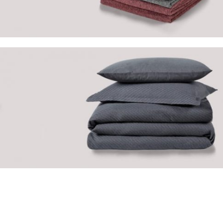
Пледы и
покрывала
В магазин
Постельные
комплекты