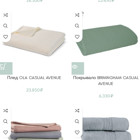
16.300
₽
13.650
₽
SOLD
OUT
Плед OLA CASUAL AVENUE
Покрывало BIRMINGHAM CASUAL
AVENUE
23.850
₽
6.330
₽