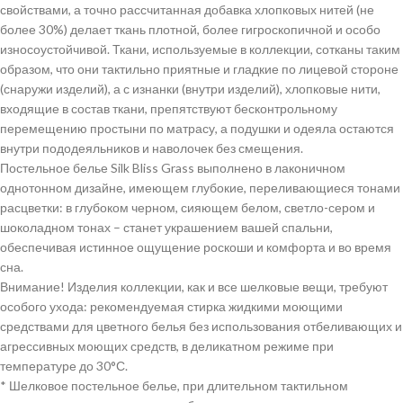
свойствами, а точно рассчитанная добавка хлопковых нитей (не
более 30%) делает ткань плотной, более гигроскопичной и особо
износоустойчивой. Ткани, используемые в коллекции, сотканы таким
образом, что они тактильно приятные и гладкие по лицевой стороне
(снаружи изделий), а с изнанки (внутри изделий), хлопковые нити,
входящие в состав ткани, препятствуют бесконтрольному
перемещению простыни по матрасу, а подушки и одеяла остаются
внутри пододеяльников и наволочек без смещения.
Постельное белье Silk Bliss Grass выполнено в лаконичном
однотонном дизайне, имеющем глубокие, переливающиеся тонами
расцветки: в глубоком черном, сияющем белом, светло-сером и
шоколадном тонах – станет украшением вашей спальни,
обеспечивая истинное ощущение роскоши и комфорта и во время
сна.
Внимание! Изделия коллекции, как и все шелковые вещи, требуют
особого ухода: рекомендуемая стирка жидкими моющими
средствами для цветного белья без использования отбеливающих и
агрессивных моющих средств, в деликатном режиме при
температуре до 30°С.
* Шелковое постельное белье, при длительном тактильном