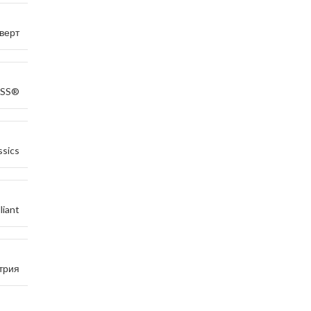
верт
ASS®
ssics
lliant
трия