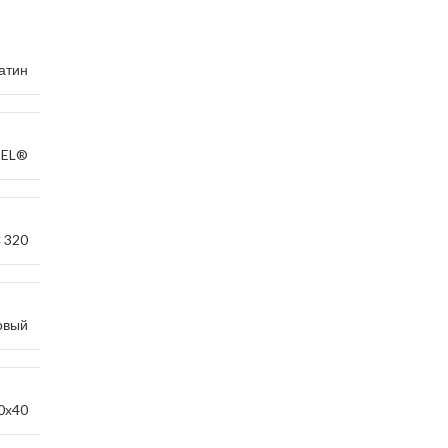
атин
CEL®
 320
овый
0х40