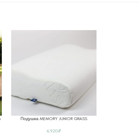
SOLD
OUT
M
Подушка MEMORY JUNIOR GRASS
КПБ 
В КОРЗИНУ
ЧИТАТЬ ДАЛЕЕ
6.920
₽