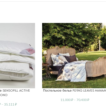
е SENSOFILL ACTIVE
Постельное белье FLYING LEAVES HAMA
ЕТРЫ
ВЫБЕРИТЕ ПАРАМЕТРЫ
ONO
11.000
₽
–
70.400
₽
₽
–
35.111
₽