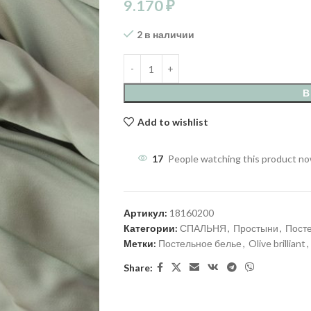
9.170
₽
2 в наличии
В
Add to wishlist
17
People watching this product n
Артикул:
18160200
Категории:
СПАЛЬНЯ
,
Простыни
,
Пост
Метки:
Постельное белье
,
Olive brilliant
,
Share: