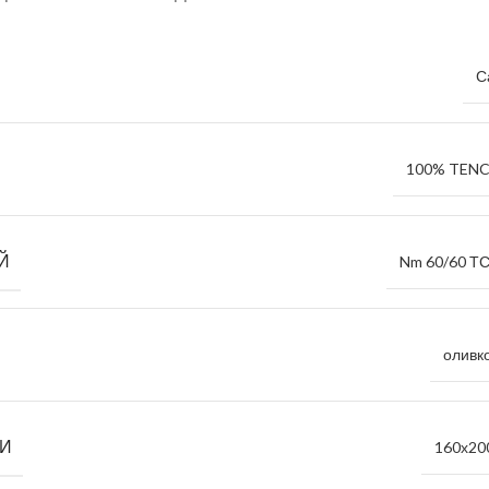
С
100% TEN
Й
Nm 60/60 ТС
оливк
НИ
160х20