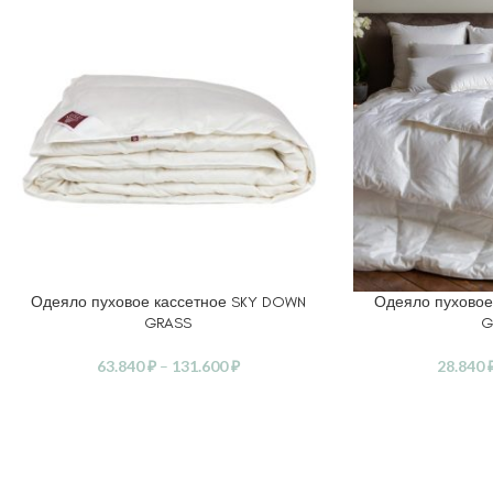
Одеяло пуховое кассетное SKY DOWN
Одеяло пуховое
ВЫБЕРИТЕ ПАРАМЕТРЫ
ВЫБЕРИТЕ ПАРАМ
GRASS
G
63.840
₽
–
131.600
₽
28.840