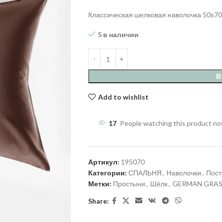
Классическая шелковая наволочка 50х70 
5 в наличии
В
Add to wishlist
17
People watching this product n
Артикул:
195070
Категории:
СПАЛЬНЯ
,
Наволочки
,
Пост
Метки:
Простыни
,
Шёлк
,
GERMAN GRA
Share: