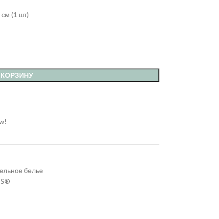
см (1 шт)
 КОРЗИНУ
ow!
ельное белье
SS®