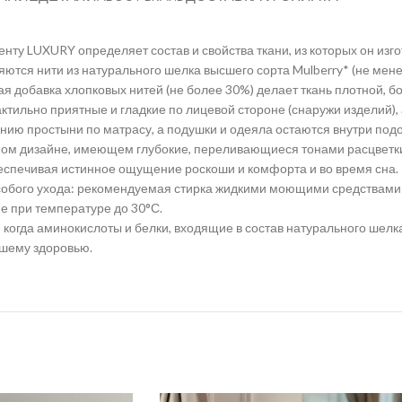
менту LUXURY определяет состав и свойства ткани, из которых он из
яются нити из натурального шелка высшего сорта Mulberry* (не ме
я добавка хлопковых нитей (не более 30%) делает ткань плотной, б
ктильно приятные и гладкие по лицевой стороне (снаружи изделий), а
нию простыни по матрасу, а подушки и одеяла остаются внутри под
нном дизайне, имеющем глубокие, переливающиеся тонами расцветки
еспечивая истинное ощущение роскоши и комфорта и во время сна.
особого ухода: рекомендуемая стирка жидкими моющими средствами 
е при температуре до 30°С.
 когда аминокислоты и белки, входящие в состав натурального шелк
ашему здоровью.