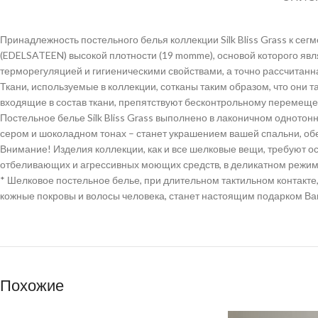
Принадлежность постельного белья коллекции Silk Bliss Grass к сег
(EDELSATEEN) высокой плотности (19 momme), основой которого явл
терморегуляцией и гигиеническими свойствами, а точно рассчитанна
Ткани, используемые в коллекции, сотканы таким образом, что они та
входящие в состав ткани, препятствуют бесконтрольному перемеще
Постельное белье Silk Bliss Grass выполнено в лаконичном одното
сером и шоколадном тонах – станет украшением вашей спальни, об
Внимание! Изделия коллекции, как и все шелковые вещи, требуют 
отбеливающих и агрессивных моющих средств, в деликатном режим
* Шелковое постельное белье, при длительном тактильном контакте,
кожные покровы и волосы человека, станет настоящим подарком В
Похожие