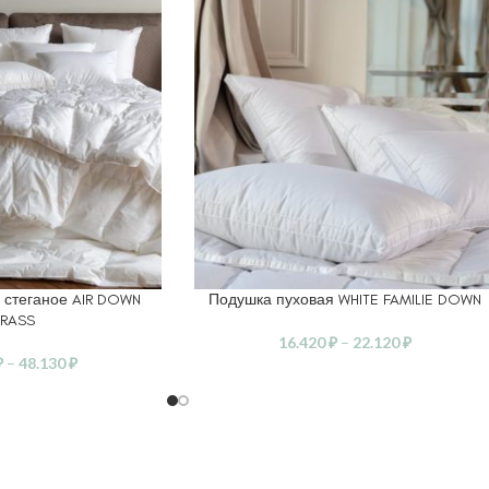
 стеганое AIR DOWN
Подушка пуховая WHITE FAMILIE DOWN
ЕТРЫ
ВЫБЕРИТЕ ПАРАМЕТРЫ
RASS
16.420
₽
–
22.120
₽
₽
–
48.130
₽