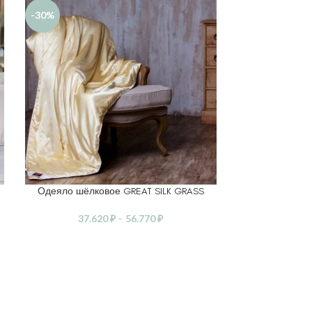
-30%
Одеяло шёлковое GREAT SILK GRASS
Одеяло стега
ВЫБЕРИТЕ ПАРАМЕТРЫ
ВЫБЕРИТЕ ПА
37.620
₽
–
56.770
₽
20.