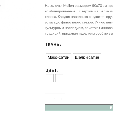
Наволочки Mollen размером 50х70 см пре
комбинированные – с верхом из шелка м
хлопка. Каждая наволочка создается вру
эскиза до финального стежка. Уникальны
культурным наследием, сочетают иннов
традиций, придавая изделиям особую вы
ТКАНЬ
Мако-сатин
Шелк и сатин
ЦВЕТ
В