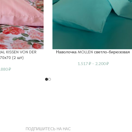
AL KISSEN VON DER
Наволочка MOLLEN светло-бирюзовая
ВЫБЕРИТЕ ПАРАМЕТРЫ
70х70 (2 шт)
1.517
₽
–
2.200
₽
.880
₽
ПОДПИШИТЕСЬ НА НАС