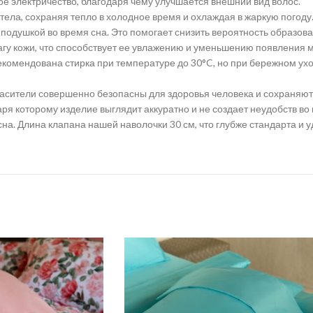
ое электричество, благодаря чему улучшается внешний вид волос.
тела, сохраняя тепло в холодное время и охлаждая в жаркую погоду.
одушкой во время сна. Это помогает снизить вероятность образован
агу кожи, что способствует ее увлажению и уменьшению появления 
екомендована стирка при температуре до 30°C, но при бережном ух
сители совершенно безопасны для здоровья человека и сохраняют 
аря которому изделие выглядит аккуратно и не создает неудобств в
на. Длина клапана нашей наволочки 30 см, что глубже стандарта и 