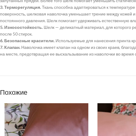
запутанных прядей. Более того шелк помогает уменьшить статическ
3. Терморегуляция.
Ткань способна адаптироваться к температуре 
поверхность, шелковая наволочка уменьшает трение между кожей и п
постоянного давления. Шелк помогает удерживать естественную вл
5. Износостойкость.
Шелк — деликатный материал, для которого р
после 50 стирок.
6. Безопасные красители.
Используемые для нанесения принта кра
7. Клапан.
Наволочка имеет клапан на одном из своих краев, благод
на месте, предотвращая ее выскальзывание из наволочки во время с
Похожие