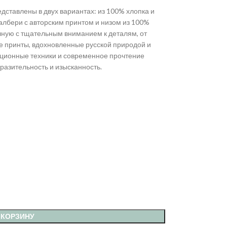
дставлены в двух вариантах: из 100% хлопка и
албери с авторским принтом и низом из 100%
чную с тщательным вниманием к деталям, от
е принты, вдохновленные русской природой и
ационные техники и современное прочтение
разительность и изысканность.
 КОРЗИНУ