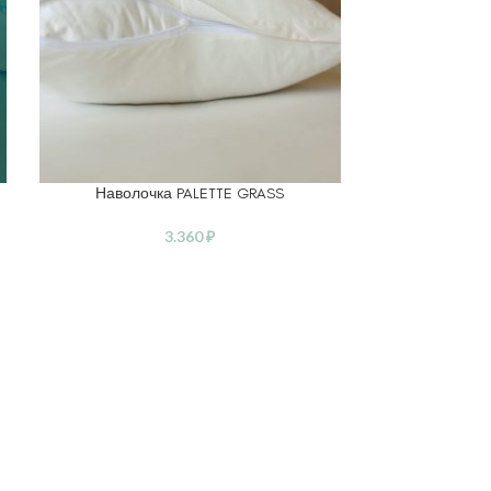
Наволочка PALETTE GRASS
Наволочка 
В КОРЗИНУ
ВЫБЕРИТЕ ПА
3.360
₽
3.