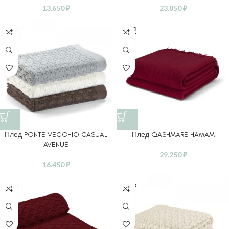
13.650
₽
23.850
₽
SOLD
OUT
Плед PONTE VECCHIO CASUAL
Плед QASHMARE HAMAM
AVENUE
29.250
₽
16.450
₽
SOLD
OUT