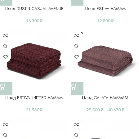
Плед DUSTIN CASUAL AVENUE
Плед ESTIVA HAMAM
16.300
₽
12.800
₽
SOLD
OUT
Плед ESTIVA KNITTED HAMAM
Плед GALATA HAMMAM
21.580
₽
25.500
₽
–
40.670
₽