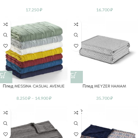
17.250
₽
16.700
₽
Плед MESSINA CASUAL AVENUE
Плед MEYZER HAMAM
8.250
₽
–
14.900
₽
35.700
₽
SOLD
OUT