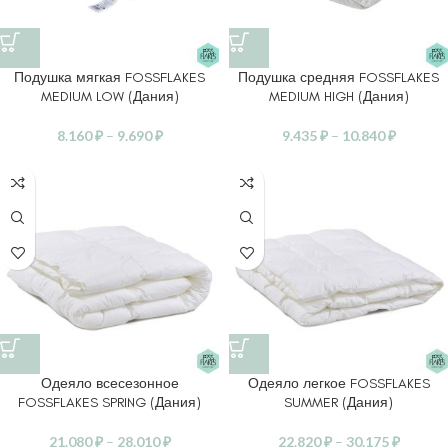
Подушка мягкая FOSSFLAKES
Подушка средняя FOSSFLAKES
MEDIUM LOW (Дания)
MEDIUM HIGH (Дания)
8.160
₽
–
9.690
₽
9.435
₽
–
10.840
₽
Одеяло всесезонное
Одеяло легкое FOSSFLAKES
FOSSFLAKES SPRING (Дания)
SUMMER (Дания)
21.080
₽
–
28.010
₽
22.820
₽
–
30.175
₽