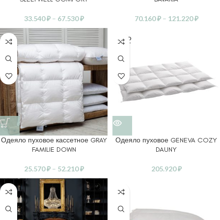
33.540
₽
–
67.530
₽
70.160
₽
–
121.220
₽
SOLD
OUT
Одеяло пуховое кассетное GRAY
Одеяло пуховое GENEVA COZY
FAMILIE DOWN
DAUNY
25.570
₽
–
52.210
₽
205.920
₽