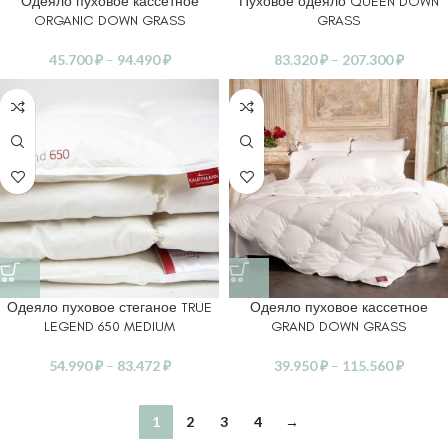
Одеяло пуховое кассетное
Пуховое одеяло QUEEN DOWN
ORGANIC DOWN GRASS
GRASS
45.700
₽
–
94.490
₽
83.320
₽
–
207.300
₽
Одеяло пуховое стеганое TRUE
Одеяло пуховое кассетное
LEGEND 650 MEDIUM
GRAND DOWN GRASS
54.990
₽
–
83.472
₽
39.950
₽
–
115.560
₽
1
2
3
4
→