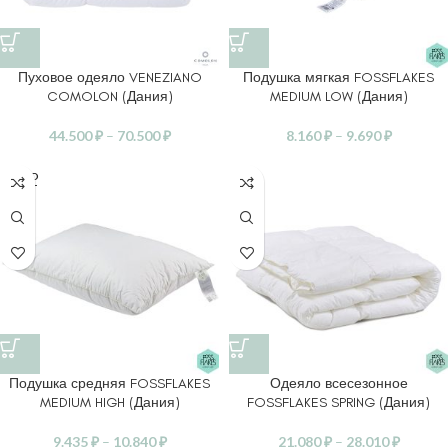
Пуховое одеяло VENEZIANO
Подушка мягкая FOSSFLAKES
COMOLON (Дания)
MEDIUM LOW (Дания)
44.500
₽
–
70.500
₽
8.160
₽
–
9.690
₽
SOLD
OUT
Подушка средняя FOSSFLAKES
Одеяло всесезонное
MEDIUM HIGH (Дания)
FOSSFLAKES SPRING (Дания)
9.435
₽
–
10.840
₽
21.080
₽
–
28.010
₽