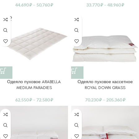
44.690
₽
–
50.760
₽
33.770
₽
–
48.960
₽
SOLD
OUT
Одеяло пуховое ARABELLA
Одеяло пуховое кассетное
MEDIUM PARADIES
ROYAL DOWN GRASS
62.550
₽
–
72.580
₽
70.230
₽
–
205.360
₽