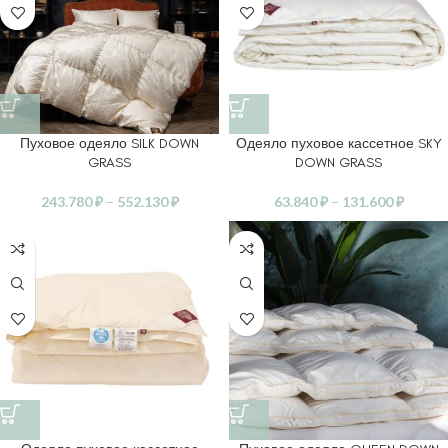
Пуховое одеяло SILK DOWN
Одеяло пуховое кассетное SKY
GRASS
DOWN GRASS
243.780
₽
–
552.130
₽
63.840
₽
–
131.600
₽