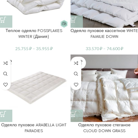
Теплое одеяло FOSSFLAKES
Одеяло пуховое кассетное WHITE
WINTER (Дания)
FAMILIE DOWN
25.755
₽
–
35.955
₽
33.570
₽
–
74.600
₽
SOLD
SOLD
OUT
OUT
Одеяло пуховое ARABELLA LIGHT
Одеяло пуховое стеганое
PARADIES
CLOUD DOWN GRASS