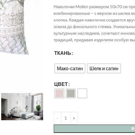
Наволочки Mollen размером 50х70 см пре
комбинированные – с верхом из шелка м
хлопка. Каждая наволочка создается вру
эскиза до финального стежка. Уникальны
культурным наследием, сочетают иннов
традиций, придавая изделиям особую вы
ТКАНЬ
Мако-сатин
Шелк и сатин
ЦВЕТ
В