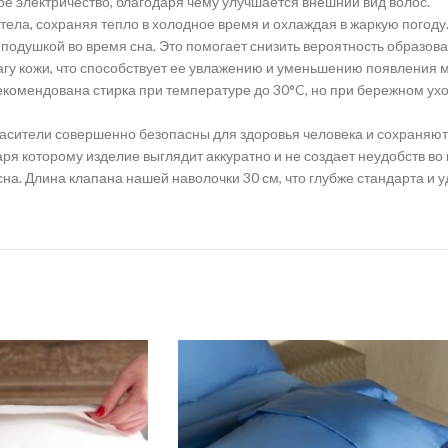
ое электричество, благодаря чему улучшается внешний вид волос.
тела, сохраняя тепло в холодное время и охлаждая в жаркую погоду.
одушкой во время сна. Это помогает снизить вероятность образован
агу кожи, что способствует ее увлажению и уменьшению появления 
екомендована стирка при температуре до 30°C, но при бережном ух
сители совершенно безопасны для здоровья человека и сохраняют 
аря которому изделие выглядит аккуратно и не создает неудобств в
на. Длина клапана нашей наволочки 30 см, что глубже стандарта и 