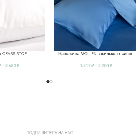
а GRASS STOP
Наволочка MOLLEN васильково-синяя
ЕТРЫ
ВЫБЕРИТЕ ПАРАМЕТРЫ
₽
–
3.680
₽
1.517
₽
–
2.200
₽
ПОДПИШИТЕСЬ НА НАС