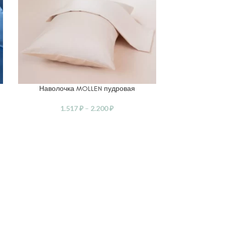
Наволочка MOLLEN пудровая
Наволочка 
ВЫБЕРИТЕ ПАРАМЕТРЫ
ВЫБЕРИТЕ ПА
1.517
₽
–
2.200
₽
1.