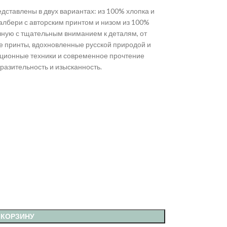
дставлены в двух вариантах: из 100% хлопка и
албери с авторским принтом и низом из 100%
чную с тщательным вниманием к деталям, от
е принты, вдохновленные русской природой и
ационные техники и современное прочтение
разительность и изысканность.
 КОРЗИНУ