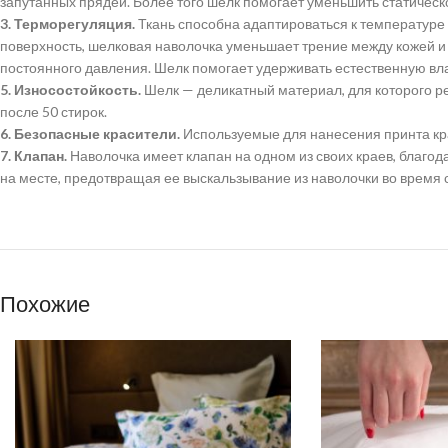
запутанных прядей. Более того шелк помогает уменьшить статическ
3. Терморегуляция.
Ткань способна адаптироваться к температуре 
поверхность, шелковая наволочка уменьшает трение между кожей и п
постоянного давления. Шелк помогает удерживать естественную вл
5. Износостойкость.
Шелк — деликатный материал, для которого р
после 50 стирок.
6. Безопасные красители.
Используемые для нанесения принта кра
7. Клапан.
Наволочка имеет клапан на одном из своих краев, благод
на месте, предотвращая ее выскальзывание из наволочки во время с
Похожие