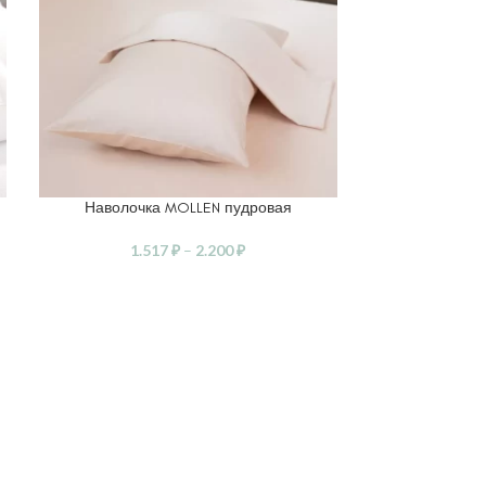
Наволочка MOLLEN пудровая
Наволоч
ВЫБЕРИТЕ ПАРАМЕТРЫ
В КОРЗИНУ
1.517
₽
–
2.200
₽