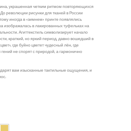
атина, украшенная четким ритмом повторяющихся
До революции рисунки для тканей в России
тому иногда в «зимнем» принте появлялись
ачка изображалась в лакированных туфельках на
еальности. Агиттекстиль символизирует начало
ти, краткий, но яркий период, давно вошедший в
вет», где буйно цветет чудесный лён, где
 гений не спорят с природой, а гармонично
одарят вам изысканные тактильные ощущения, и
лос.