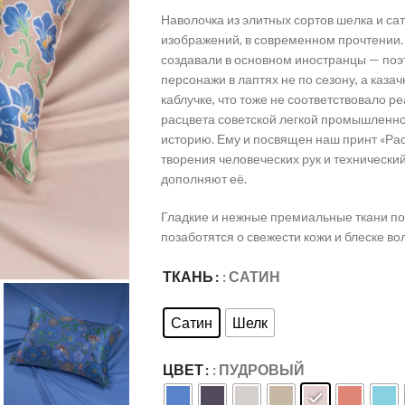
Наволочка из элитных сортов шелка и с
изображений, в современном прочтении. 
создавали в основном иностранцы — поэ
персонажи в лаптях не по сезону, а каз
каблучке, что тоже не соответствовало р
расцвета советской легкой промышленнос
историю. Ему и посвящен наш принт «Расц
творения человеческих рук и технический
дополняют её.
Гладкие и нежные премиальные ткани п
позаботятся о свежести кожи и блеске во
ТКАНЬ
: САТИН
Сатин
Шелк
ЦВЕТ
: ПУДРОВЫЙ