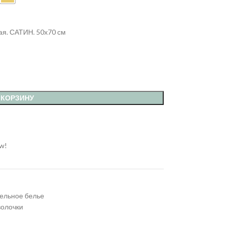
я. САТИН. 50х70 см
 КОРЗИНУ
ow!
ельное белье
олочки