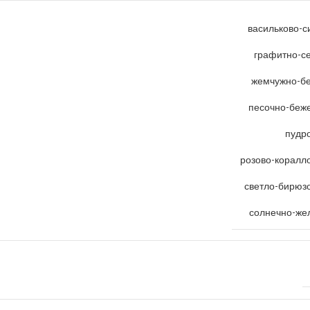
васильково-с
графитно-с
жемчужно-б
песочно-беж
пудр
розово-коралл
светло-бирюз
солнечно-же