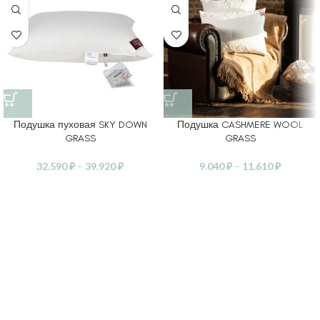
Подушка пуховая SKY DOWN
Подушка CASHMERE WOOL
GRASS
GRASS
32.590
₽
–
39.920
₽
9.040
₽
–
11.610
₽