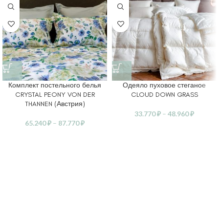
Комплект постельного белья
Одеяло пуховое стеганое
CRYSTAL PEONY VON DER
CLOUD DOWN GRASS
THANNEN (Австрия)
33.770
₽
–
48.960
₽
65.240
₽
–
87.770
₽