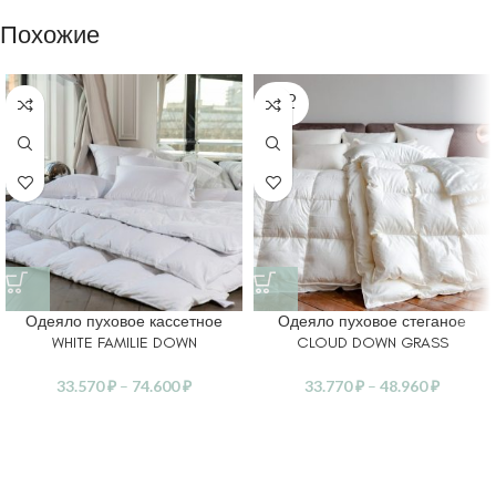
Похожие
SOLD
OUT
Одеяло пуховое кассетное
Одеяло пуховое стеганое
WHITE FAMILIE DOWN
CLOUD DOWN GRASS
33.570
₽
–
74.600
₽
33.770
₽
–
48.960
₽