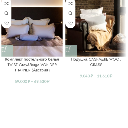
Комплект постельного белья
Подушка CASHMERE WOOL
TWIST Grey&Beige VON DER
GRASS
THANNEN (Австрия)
9.040
₽
–
11.610
₽
59.000
₽
–
69.530
₽