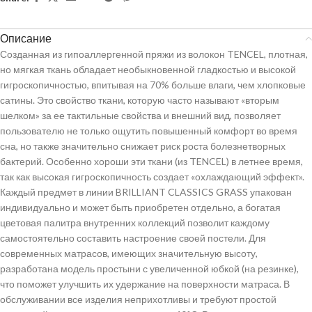
Описание
Созданная из гипоаллергенной пряжи из волокон TENCEL, плотная,
но мягкая ткань обладает необыкновенной гладкостью и высокой
гигроскопичностью, впитывая на 70% больше влаги, чем хлопковые
сатины. Это свойство ткани, которую часто называют «вторым
шелком» за ее тактильные свойства и внешний вид, позволяет
пользователю не только ощутить повышенный комфорт во время
сна, но также значительно снижает риск роста болезнетворных
бактерий. Особенно хороши эти ткани (из TENCEL) в летнее время,
так как высокая гигроскопичность создает «охлаждающий эффект».
Каждый предмет в линии BRILLIANT CLASSICS GRASS упакован
индивидуально и может быть приобретен отдельно, а богатая
цветовая палитра внутренних коллекций позволит каждому
самостоятельно составить настроение своей постели. Для
современных матрасов, имеющих значительную высоту,
разработана модель простыни с увеличенной юбкой (на резинке),
что поможет улучшить их удержание на поверхности матраса. В
обслуживании все изделия неприхотливы и требуют простой