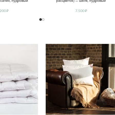
 сатин, пудровый
расцветок) — шелк, пудровый
.200
₽
7.500
₽