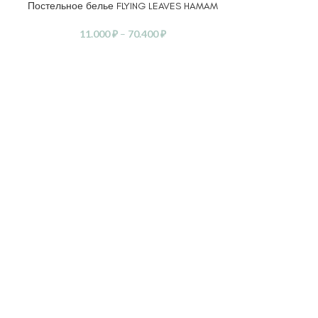
Постельное белье FLYING LEAVES HAMAM
КПБ д
ВЫБЕРИТЕ ПАРАМЕТРЫ
ЧИТАТЬ ДАЛЕЕ
11.000
₽
–
70.400
₽