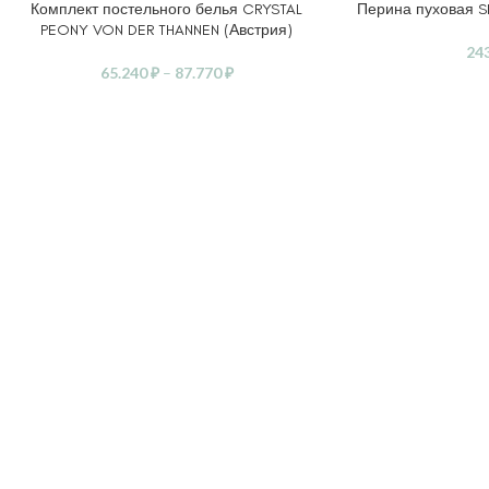
Комплект постельного белья CRYSTAL
Перина пуховая S
ВЫБЕРИТЕ ПАРАМЕТРЫ
ВЫБЕРИТЕ ПАРАМ
PEONY VON DER THANNEN (Австрия)
24
65.240
₽
–
87.770
₽