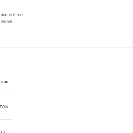
ельное белье
 белье
атин
TTON
0 TC