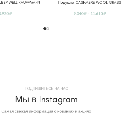
LEEP WELL KAUFFMANN
Подушка CASHMERE WOOL GRASS
ЕТРЫ
ВЫБЕРИТЕ ПАРАМЕТРЫ
3.920
₽
9.040
₽
–
11.610
₽
ПОДПИШИТЕСЬ НА НАС
Мы в Instagram
Самая свежая информация о новинках и акциях