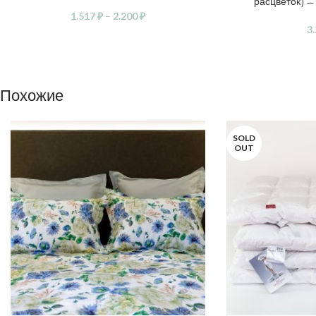
расцветок) —
1.517
₽
–
2.200
₽
3
Похожие
SOLD
OUT