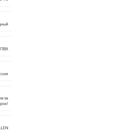
дный
ПВХ
ссия
в за
срок!
LEN