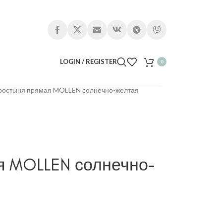
LOGIN / REGISTER
0
ростыня прямая MOLLEN солнечно-желтая
я MOLLEN солнечно-