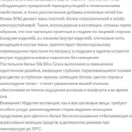
обладающего прекрасной терморегуляцией и гигиеническими
свойствами, а точно рассчитанная добавка хлопковых нитей (не
более 30%) делает ткань плотной, более гигроскопичной и особо
износоустойчивой. Ткани, используемые в коллекции, сотканы таким
образом, что они тактильно приятные и гладкие по лицевой стороне
(снаружи изделий), а с изнанки (внутри изделий), хлопковые нити,
входящие в состав ткани, препятствуют бесконтрольному
перемещению простыни по матрасу, а подушки и одеяла остаются
внутри пододеяльников и наволочек без смещения.
Постельное белье Silk Bliss Grass выполнено в лаконичном
однотонном дизайне, имеющем глубокие, переливающиеся тонами
расцветки: в глубоком черном, сияющем белом, светло-сером и
шоколадном тонах – станет украшением вашей спальни,
обеспечивая истинное ощущение роскоши и комфорта и во время
сна.
Внимание! Изделия коллекции, как и все шелковые вещи, требуют
особого ухода: рекомендуемая стирка жидкими моющими
средствами для цветного белья без использования отбеливающих и
агрессивных моющих средств, в деликатном режиме при
температуре до 30°С.