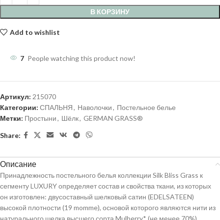
В КОРЗИНУ
Add to wishlist
7
People watching this product now!
Артикул:
215070
Категории:
СПАЛЬНЯ
,
Наволочки
,
Постельное белье
Метки:
Простыни
,
Шёлк
,
GERMAN GRASS®
Share:
Описание
Принадлежность постельного белья коллекции Silk Bliss Grass к
сегменту LUXURY определяет состав и свойства ткани, из которых
он изготовлен: двусоставный шелковый сатин (EDELSATEEN)
высокой плотности (19 momme), основой которого являются нити из
натурального шелка высшего сорта Mulberry* (не менее 70%),