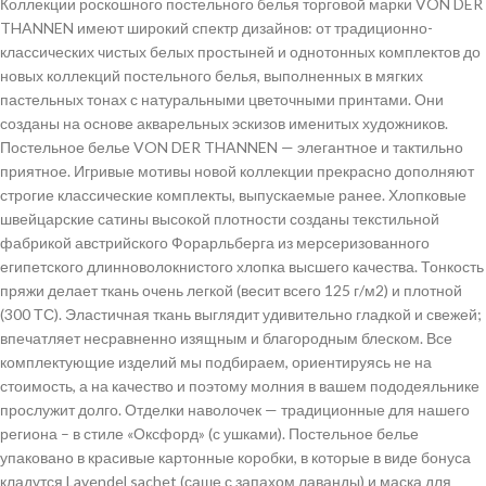
Коллекции роскошного постельного белья торговой марки VON DER
THANNEN имеют широкий спектр дизайнов: от традиционно-
классических чистых белых простыней и однотонных комплектов до
новых коллекций постельного белья, выполненных в мягких
пастельных тонах с натуральными цветочными принтами. Они
созданы на основе акварельных эскизов именитых художников.
Постельное белье VON DER THANNEN — элегантное и тактильно
приятное. Игривые мотивы новой коллекции прекрасно дополняют
строгие классические комплекты, выпускаемые ранее. Хлопковые
швейцарские сатины высокой плотности созданы текстильной
фабрикой австрийского Форарльберга из мерсеризованного
египетского длинноволокнистого хлопка высшего качества. Тонкость
пряжи делает ткань очень легкой (весит всего 125 г/м2) и плотной
(300 ТС). Эластичная ткань выглядит удивительно гладкой и свежей;
впечатляет несравненно изящным и благородным блеском. Все
комплектующие изделий мы подбираем, ориентируясь не на
стоимость, а на качество и поэтому молния в вашем пододеяльнике
прослужит долго. Отделки наволочек — традиционные для нашего
региона – в стиле «Оксфорд» (с ушками). Постельное белье
упаковано в красивые картонные коробки, в которые в виде бонуса
кладутся Lavendel sachet (саше с запахом лаванды) и маска для