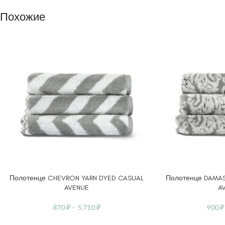
Похожие
Полотенце CHEVRON YARN DYED CASUAL
Полотенце DAMAS
ВЫБЕРИТЕ ПАРАМЕТРЫ
ВЫБЕРИТЕ ПАРАМ
AVENUE
A
870
₽
–
5.710
₽
900
₽