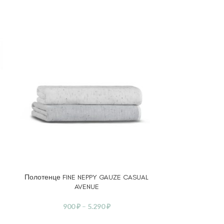
Полотенце FINE NEPPY GAUZE CASUAL
Полотенце 
ВЫБЕРИТЕ ПАРАМЕТРЫ
ВЫБЕРИТЕ ПА
AVENUE
1.
900
₽
–
5.290
₽