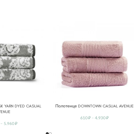
K YARN DYED CASUAL
Полотенце DOWNTOWN CASUAL AVENUE
ЕТРЫ
ВЫБЕРИТЕ ПАРАМЕТРЫ
VENUE
610
₽
–
4.930
₽
–
5.960
₽