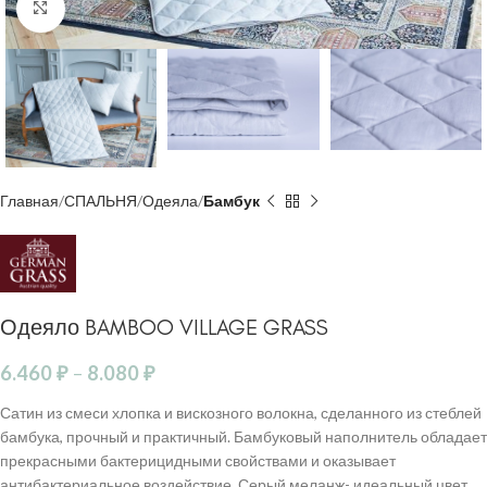
Click to enlarge
Главная
СПАЛЬНЯ
Одеяла
Бамбук
Одеяло BAMBOO VILLAGE GRASS
6.460
₽
–
8.080
₽
Сатин из смеси хлопка и вискозного волокна, сделанного из стеблей
бамбука, прочный и практичный. Бамбуковый наполнитель обладает
прекрасными бактерицидными свойствами и оказывает
антибактериальное воздействие. Серый меланж- идеальный цвет