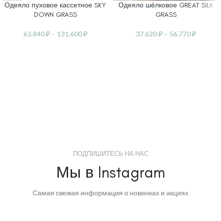
Одеяло пуховое кассетное SKY
Одеяло шёлковое GREAT SILK
DOWN GRASS
GRASS
63.840
₽
–
131.600
₽
37.620
₽
–
56.770
₽
ПОДПИШИТЕСЬ НА НАС
Мы в Instagram
Самая свежая информация о новинках и акциях