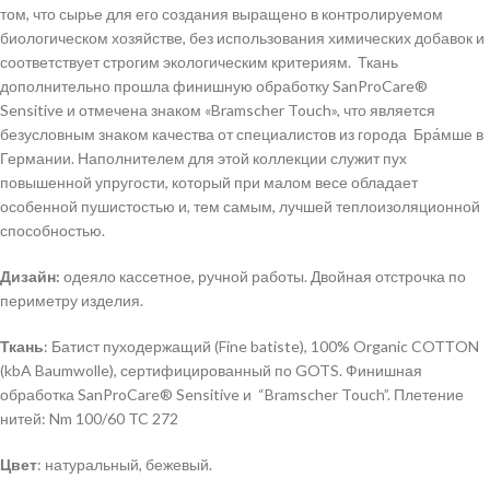
том, что сырье для его создания выращено в контролируемом
биологическом хозяйстве, без использования химических добавок и
соответствует строгим экологическим критериям. Ткань
дополнительно прошла финишную обработку SanProCare®
Sensitive и отмечена знаком «Bramscher Touch», что является
безусловным знаком качества от специалистов из города Бра́мше в
Германии. Наполнителем для этой коллекции служит пух
повышенной упругости, который при малом весе обладает
особенной пушистостью и, тем самым, лучшей теплоизоляционной
способностью.
Дизайн:
одеяло кассетное, ручной работы. Двойная отстрочка по
периметру изделия.
Ткань
: Батист пуходержащий (Fine batiste), 100% Organic COTТON
(kbA Baumwolle), сертифицированный по GOTS. Финишная
обработка SanProCare® Sensitive и “Bramscher Touch”. Плетение
нитей: Nm 100/60 TC 272
Цвет
: натуральный, бежевый.