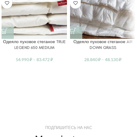
Одеяло пуховое стеганое TRUE
Одеяло пуховое стеганое AIR
LEGEND 650 MEDIUM
DOWN GRASS
54.990
₽
–
83.472
₽
28.840
₽
–
48.130
₽
ПОДПИШИТЕСЬ НА НАС