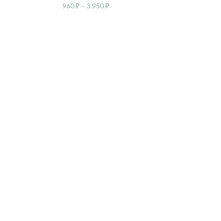
960
₽
–
3.950
₽