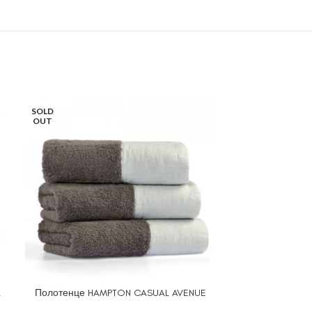
SOLD
OUT
L
Полотенце HAMPTON CASUAL AVENUE
Тапочк
ВЫБЕРИТЕ ПАРАМЕТРЫ
ВЫБЕРИТЕ ПА