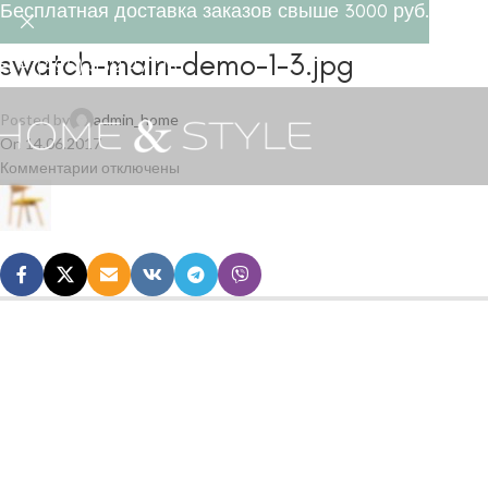
Бесплатная доставка заказов свыше 3000 руб.
swatch-main-demo-1-3.jpg
el +7(495) 532 47 28
Posted by
admin_home
On 14.06.2017
Комментарии
отключены