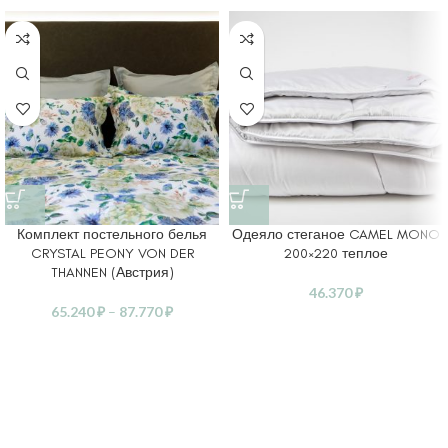
Комплект постельного белья
Одеяло стеганое CAMEL MONO
CRYSTAL PEONY VON DER
200×220 теплое
THANNEN (Австрия)
46.370
₽
65.240
₽
–
87.770
₽