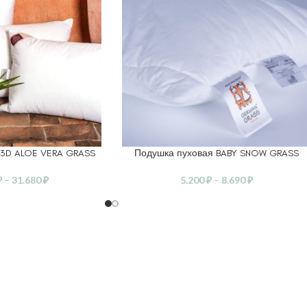
 3D ALOE VERA GRASS
Подушка пуховая BABY SNOW GRASS
ЕТРЫ
ВЫБЕРИТЕ ПАРАМЕТРЫ
₽
–
31.680
₽
5.200
₽
–
8.690
₽