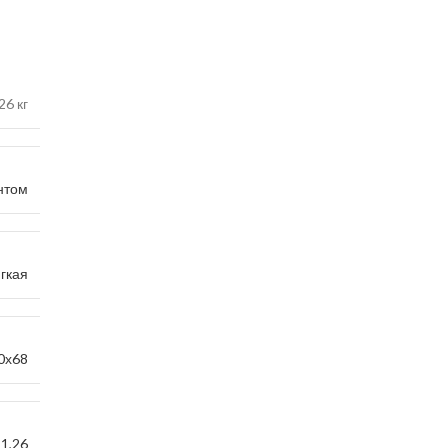
26 кг
нтом
гкая
0х68
1,26