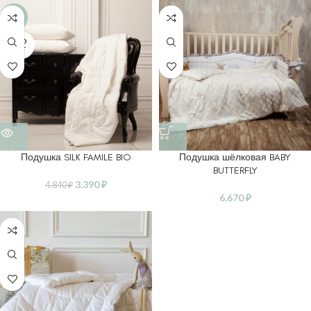
-30%
SOLD
OUT
Подушка SILK FAMILE BIO
Подушка шёлковая BABY
BUTTERFLY
3.390
₽
4.840
₽
6.670
₽