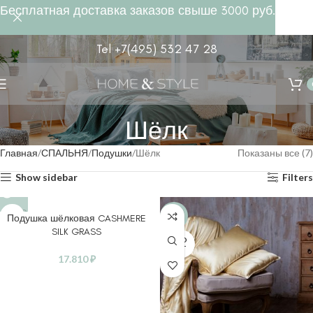
Бесплатная доставка заказов свыше 3000 руб.
Tel +7(495) 532 47 28
Шёлк
Главная
СПАЛЬНЯ
Подушки
Шёлк
Показаны все (7)
Show sidebar
Filters
SOLD
-30%
Подушка шёлковая CASHMERE
OUT
SILK GRASS
SOLD
OUT
17.810
₽