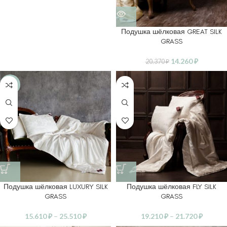
Подушка шёлковая GREAT SILK
GRASS
14.260
₽
20.370
₽
-30%
Подушка шёлковая LUXURY SILK
Подушка шёлковая FLY SILK
GRASS
GRASS
15.610
₽
–
25.510
₽
19.210
₽
–
21.720
₽