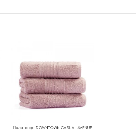
Полотенце DOWNTOWN CASUAL AVENUE
Полотенце FI
ВЫБЕРИТЕ ПАРАМЕТРЫ
ВЫБЕРИТЕ ПА