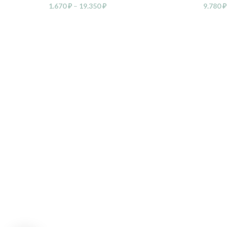
1.670
₽
–
19.350
₽
9.780
₽