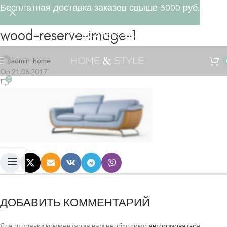
Бесплатная доставка заказов свыше 3000 руб.
wood-reserve-image-1
Tel +7(495) 532 47 28
admin_home
On 21.06.2017
0
ДОБАВИТЬ КОММЕНТАРИЙ
Для отправки комментария вам необходимо
авторизоваться
.