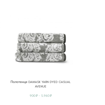
Полотенце DAMASK YARN DYED CASUAL
Тапочки BRA
ВЫБЕРИТЕ ПАРАМЕТРЫ
ВЫБЕРИТЕ ПА
AVENUE
3.
900
₽
–
5.960
₽