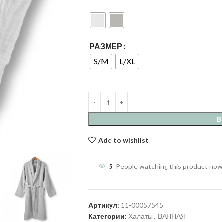
РАЗМЕР
S/M
L/XL
В
Add to wishlist
5
People watching this product now
Артикул:
11-00057545
Категории:
Халаты
,
ВАННАЯ