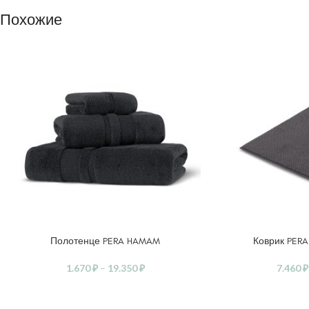
Похожие
Полотенце PERA HAMAM
Коврик PER
ВЫБЕРИТЕ ПАРАМЕТРЫ
ВЫБЕРИТЕ ПАРАМ
1.670
₽
–
19.350
₽
7.460
₽