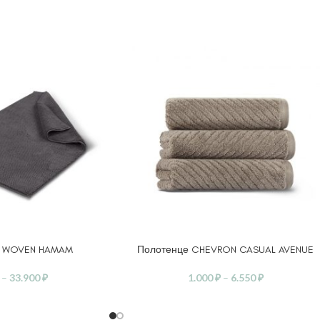
A WOVEN HAMAM
Полотенце CHEVRON CASUAL AVENUE
ЕТРЫ
ВЫБЕРИТЕ ПАРАМЕТРЫ
–
33.900
₽
1.000
₽
–
6.550
₽