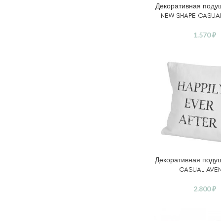
Декоративная поду
В КОРЗИНУ
NEW SHAPE CASUA
1.570
₽
Декоративная подуш
В КОРЗИНУ
CASUAL AVE
2.800
₽