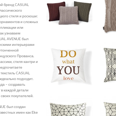
ый бренд CASUAL
лассического
кого стиля и роскоши:
 орнаментов и сложных
ппликации или
так узнаваем
SUAL AVENUE был
ескими интерьерами
 утонченной
цузского Прованса.
ассики, стиля кантри и
редпочитаете
а текстиль CASUAL
идеально подходит.
да – создавать
 в каждой детали
 своих покупателей.
UE был создан
звестных имен как Еkе