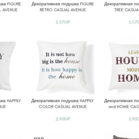
шка FIGURE
Декоративная подушка FIGURE
Декоративная по
В КОРЗИНУ
В КОРЗИНУ
L AVENUE
RETRO CASUAL AVENUE
TREE CASUA
1.570
₽
1.57
ка HAPPILY
Декоративная подушка HAPPILY
Декоративная п
В КОРЗИНУ
В КОРЗИНУ
NUE
COLOR CASUAL AVENUE
and HOME CAS
2.900
₽
2.90
SOLD