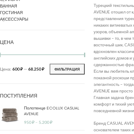
Турецкий текстильн
ВАННАЯ
AVENUE отошел от к
ГОСТИНАЯ
представления турец
АКСЕССУАРЫ
никаких витиеватых
узоров, объемной а
вышивки – то, в чем 
ЦЕНА
восточный шик. CA
вдохновлен классич
английских домов и
сдержанностью фран
Цена:
600 ₽
—
68.250 ₽
ФИЛЬТРАЦИЯ
Если вы любитель кл
показной роскоши п
элегантность – тогд
AVENUE вам просто 
ПОСТУПЛЕНИЯ
Главная задача брен
комфорт и тихий уют
Полотенце ECOLUX CASUAL
повседневной жизни
AVENUE
950
₽
–
5.200
₽
Бренд CASUAL AVEN
основателем таких и