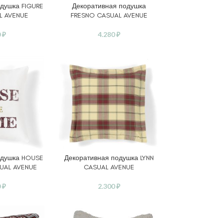
душка FIGURE
Декоративная подушка
ВЫБЕРИТЕ ПАРАМЕТРЫ
L AVENUE
FRESNO CASUAL AVENUE
0
₽
4.280
₽
одушка HOUSE
Декоративная подушка LYNN
В КОРЗИНУ
UAL AVENUE
CASUAL AVENUE
0
₽
2.300
₽