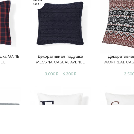
OUT
шка MAINE
Декоративная подушка
Декоративна
ВЫБЕРИТЕ ПАРАМЕТРЫ
В КОРЗИНУ
NUE
MESSINA CASUAL AVENUE
MONTREAL CAS
3.000
₽
–
6.300
₽
3.50