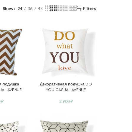
Show
24
36
48
Filters
я подушка
Декоративная подушка DO
АМЕТРЫ
В КОРЗИНУ
UAL AVENUE
YOU CASUAL AVENUE
0
₽
2.900
₽