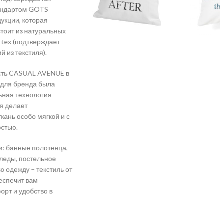
андартом GOTS
укции, которая
тоит из натуральных
-tex (подтверждает
й из текстиля).
сть CASUAL AVENUE в
 для бренда была
ьная технология
я делает
ань особо мягкой и с
стью.
и: банные полотенца,
леды, постельное
 одежду – текстиль от
спечит вам
рт и удобство в