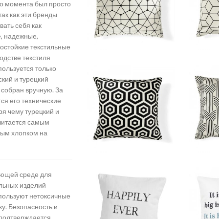
го момента был просто
так как эти бренды
ать себя как
, надежные,
остойкие текстильные
одстве текстиля
ользуется только
кий и турецкий
 собран вручную. За
ся его технические
ря чему турецкий и
считается самым
тым хлопком на
ающей среде для
ильных изделий
ользуют нетоксичные
у. Безопасность и
 подтверждается