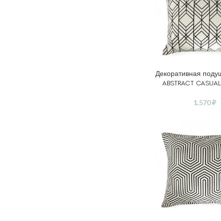
Декоративная поду
В КОРЗИНУ
ABSTRACT CASUAL
1.570
₽