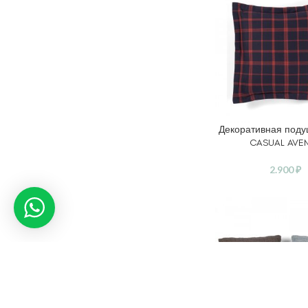
Декоративная поду
В КОРЗИНУ
CASUAL AVE
2.900
₽