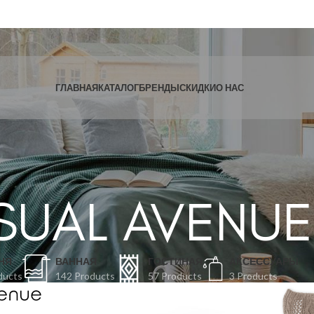
ГЛАВНАЯ
КАТАЛОГ
БРЕНДЫ
СКИДКИ
О НАС
SUAL AVENUE
НЯ
ВАННАЯ
ГОСТИНАЯ
АКСЕССУАРЫ
ducts
142 Products
57 Products
3 Products