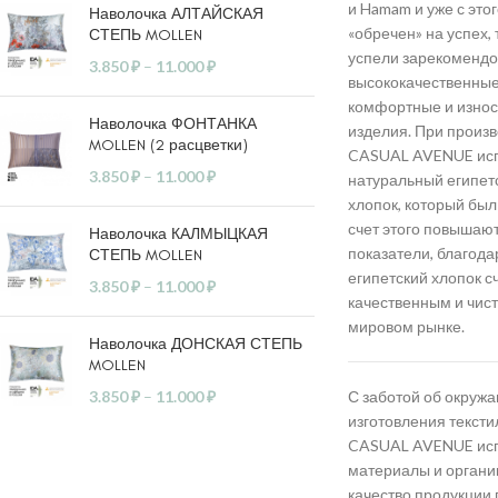
и Hamam и уже с это
Наволочка АЛТАЙСКАЯ
«обречен» на успех, 
СТЕПЬ MOLLEN
успели зарекомендов
3.850
₽
–
11.000
₽
высококачественные
комфортные и износ
Наволочка ФОНТАНКА
изделия. При произв
MOLLEN (2 расцветки)
CASUAL AVENUE исп
3.850
₽
–
11.000
₽
натуральный египетс
хлопок, который был
счет этого повышают
Наволочка КАЛМЫЦКАЯ
показатели, благода
СТЕПЬ MOLLEN
египетский хлопок 
3.850
₽
–
11.000
₽
качественным и чис
мировом рынке.
Наволочка ДОНСКАЯ СТЕПЬ
MOLLEN
3.850
₽
–
11.000
₽
С заботой об окруж
изготовления текст
CASUAL AVENUE исп
материалы и органик
качество продукции