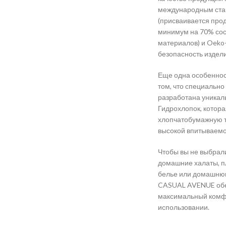
международным ст
(присваивается прод
минимум на 70% сос
материалов) и Oeko
безопасность издели
Еще одна особенно
том, что специально
разработана уникал
Гидрохлопок, котора
хлопчатобумажную тк
высокой впитываемо
Чтобы вы не выбрал
домашние халаты, п
белье или домашнюю
CASUAL AVENUE обе
максимальный комфо
использовании.