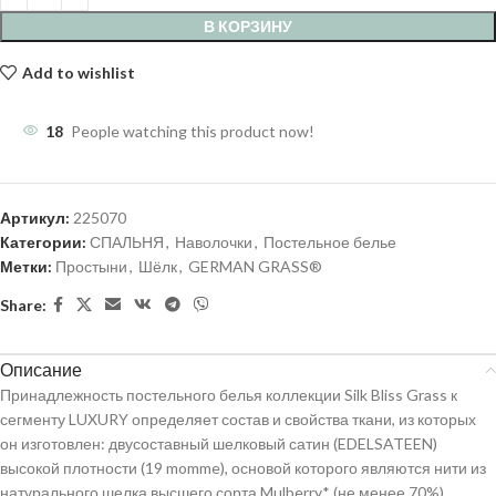
В КОРЗИНУ
Add to wishlist
18
People watching this product now!
Артикул:
225070
Категории:
СПАЛЬНЯ
,
Наволочки
,
Постельное белье
Метки:
Простыни
,
Шёлк
,
GERMAN GRASS®
Share:
Описание
Принадлежность постельного белья коллекции Silk Bliss Grass к
сегменту LUXURY определяет состав и свойства ткани, из которых
он изготовлен: двусоставный шелковый сатин (EDELSATEEN)
высокой плотности (19 momme), основой которого являются нити из
натурального шелка высшего сорта Mulberry* (не менее 70%),