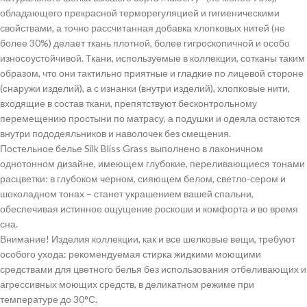
обладающего прекрасной терморегуляцией и гигиеническими
свойствами, а точно рассчитанная добавка хлопковых нитей (не
более 30%) делает ткань плотной, более гигроскопичной и особо
износоустойчивой. Ткани, используемые в коллекции, сотканы таким
образом, что они тактильно приятные и гладкие по лицевой стороне
(снаружи изделий), а с изнанки (внутри изделий), хлопковые нити,
входящие в состав ткани, препятствуют бесконтрольному
перемещению простыни по матрасу, а подушки и одеяла остаются
внутри пододеяльников и наволочек без смещения.
Постельное белье Silk Bliss Grass выполнено в лаконичном
однотонном дизайне, имеющем глубокие, переливающиеся тонами
расцветки: в глубоком черном, сияющем белом, светло-сером и
шоколадном тонах – станет украшением вашей спальни,
обеспечивая истинное ощущение роскоши и комфорта и во время
сна.
Внимание! Изделия коллекции, как и все шелковые вещи, требуют
особого ухода: рекомендуемая стирка жидкими моющими
средствами для цветного белья без использования отбеливающих и
агрессивных моющих средств, в деликатном режиме при
температуре до 30°С.