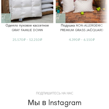
Одеяло пуховое кассетное
Подушка NON-ALLERGENIC
GRAY FAMILIE DOWN
PREMIUM GRASS JAСQUARD
25.570
₽
–
52.210
₽
4.390
₽
–
6.150
₽
ПОДПИШИТЕСЬ НА НАС
Мы в Instagram