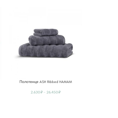
Полотенце ASH Ribbed HAMAM
Полотен
ВЫБЕРИТЕ ПАРАМЕТРЫ
ВЫБЕРИТЕ ПА
2.630
₽
–
26.450
₽
2.8