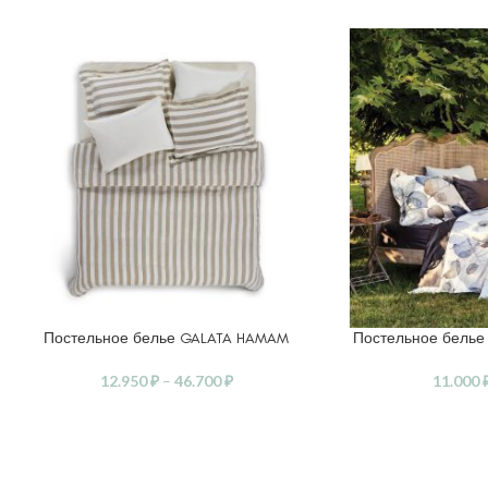
Постельное белье GALATA HAMAM
Постельное белье
ВЫБЕРИТЕ ПАРАМЕТРЫ
ВЫБЕРИТЕ ПАРАМ
12.950
₽
–
46.700
₽
11.000