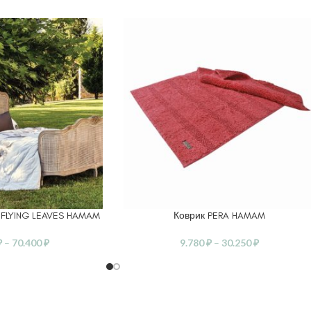
 FLYING LEAVES HAMAM
Коврик PERA HAMAM
ЕТРЫ
ВЫБЕРИТЕ ПАРАМЕТРЫ
₽
–
70.400
₽
9.780
₽
–
30.250
₽