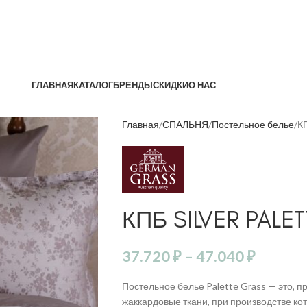
ГЛАВНАЯ
КАТАЛОГ
БРЕНДЫ
СКИДКИ
О НАС
Главная
СПАЛЬНЯ
Постельное белье
К
КПБ SILVER PALE
37.720
₽
–
47.040
₽
Постельное белье Palette Grass — это, 
жаккардовые ткани, при производстве к