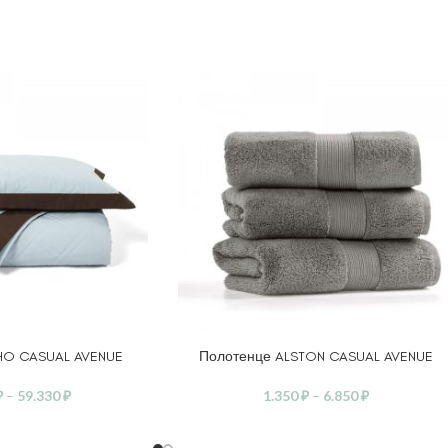
HO CASUAL AVENUE
Полотенце ALSTON CASUAL AVENUE
ЕТРЫ
ВЫБЕРИТЕ ПАРАМЕТРЫ
₽
–
59.330
₽
1.350
₽
–
6.850
₽