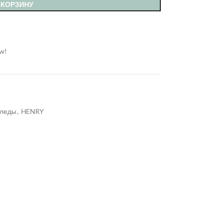
 КОРЗИНУ
ow!
леды
,
HENRY