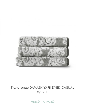
SOLD
OUT
Полотенце DAMASK YARN DYED CASUAL
Полотенце SI
ВЫБЕРИТЕ ПАРАМЕТРЫ
ВЫБЕРИТЕ ПА
AVENUE
1.
900
₽
–
5.960
₽