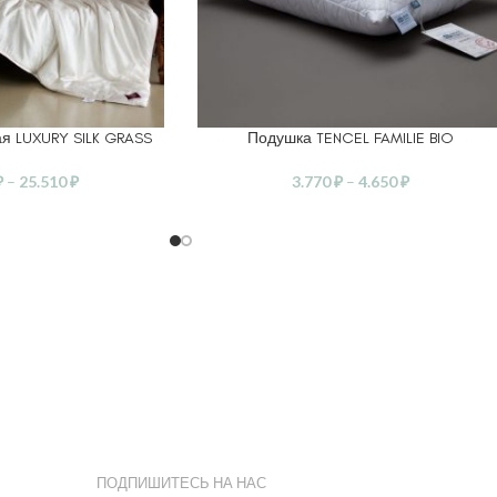
я LUXURY SILK GRASS
Подушка TENCEL FAMILIE BIO
ЕТРЫ
ВЫБЕРИТЕ ПАРАМЕТРЫ
₽
–
25.510
₽
3.770
₽
–
4.650
₽
ПОДПИШИТЕСЬ НА НАС