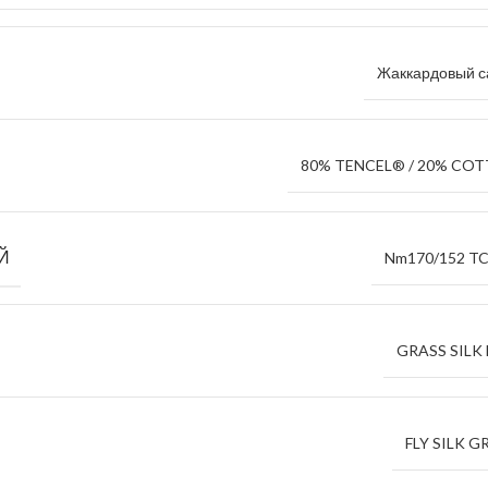
Жаккардовый с
80% TENCEL® / 20% CO
Й
Nm170/152 TC
GRASS SILK 
FLY SILK G