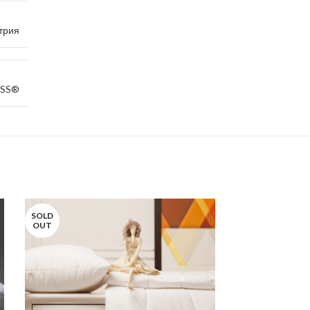
трия
ASS®
SOLD
OUT