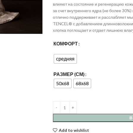
влияют на состояние и регенерацию кожи
за счет внутреннего ядра (не более 30%)
отлично поддерживает и расслабляет мы
TENCEL® с добавлением длинноволокнис
хлопка поглощает и отдает лишнюю влагу
КОМФОРТ
средняя
РАЗМЕР (СМ)
50х68
68х68
В
Add to wishlist