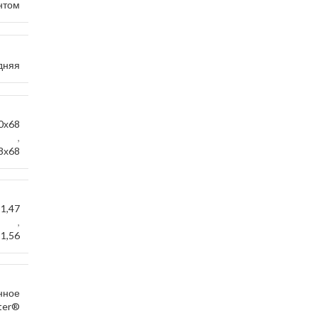
нтом
дняя
0х68
,
8х68
1,47
,
1,56
нное
ster®