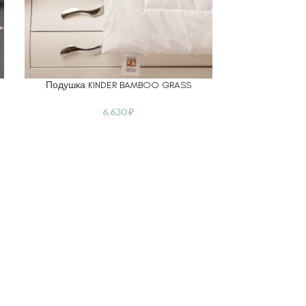
Подушка KINDER BAMBOO GRASS
Подушка г
ЧИТАТЬ ДАЛЕЕ
ВЫБЕРИТЕ ПА
ALLERGE
6.630
₽
6.