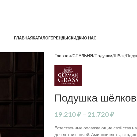
ГЛАВНАЯ
КАТАЛОГ
БРЕНДЫ
СКИДКИ
О НАС
Главная
СПАЛЬНЯ
Подушки
Шёлк
Поду
Подушка шёлкова
19.210
₽
–
21.720
₽
Естественные охлаждающие свойства на
для летних ночей. Аминокислоты, входящ