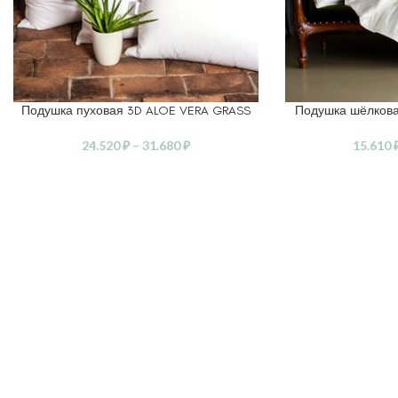
Подушка пуховая 3D ALOE VERA GRASS
Подушка шёлкова
ВЫБЕРИТЕ ПАРАМЕТРЫ
ВЫБЕРИТЕ ПАРАМ
24.520
₽
–
31.680
₽
15.610