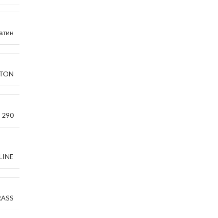
атин
TTON
 290
LINE
RASS