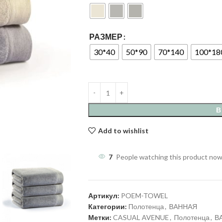
РАЗМЕР
30*40
50*90
70*140
100*18
В
Add to wishlist
7
People watching this product now
Артикул:
POEM-TOWEL
Категории:
Полотенца
,
ВАННАЯ
Метки:
CASUAL AVENUE
,
Полотенца
,
В