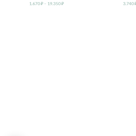
1.670
₽
–
19.350
₽
3.740