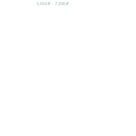
1.050
₽
–
7.200
₽
9