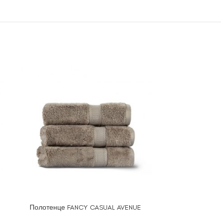
Полотенце FANCY CASUAL AVENUE
Полотенце FI
ВЫБЕРИТЕ ПАРАМЕТРЫ
ВЫБЕРИТЕ ПА