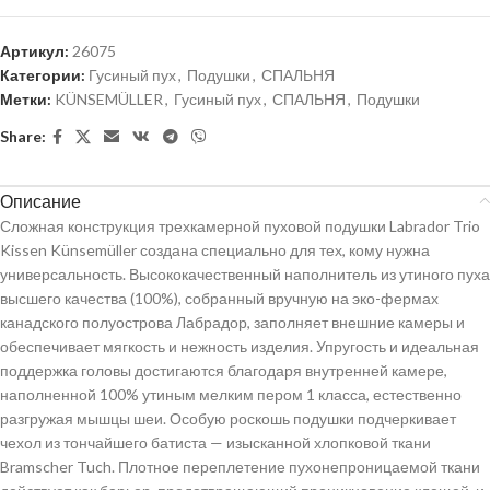
Артикул:
26075
Категории:
Гусиный пух
,
Подушки
,
СПАЛЬНЯ
Метки:
KÜNSEMÜLLER
,
Гусиный пух
,
СПАЛЬНЯ
,
Подушки
Share:
Описание
Сложная конструкция трехкамерной пуховой подушки Labrador Trio
Kissen Künsemüller создана специально для тех, кому нужна
универсальность. Высококачественный наполнитель из утиного пуха
высшего качества (100%), собранный вручную на эко-фермах
канадского полуострова Лабрадор, заполняет внешние камеры и
обеспечивает мягкость и нежность изделия. Упругость и идеальная
поддержка головы достигаются благодаря внутренней камере,
наполненной 100% утиным мелким пером 1 класса, естественно
разгружая мышцы шеи. Особую роскошь подушки подчеркивает
чехол из тончайшего батиста — изысканной хлопковой ткани
Bramscher Tuch. Плотное переплетение пухонепроницаемой ткани