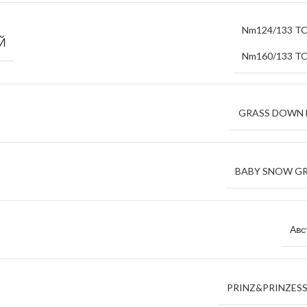
Nm124/133 TC
Й
Nm160/133 TC
GRASS DOWN 
BABY SNOW G
Авс
PRINZ&PRINZES