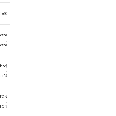
0х60
ства
,
ства
iste)
,
oft)
TТON
,
TТON