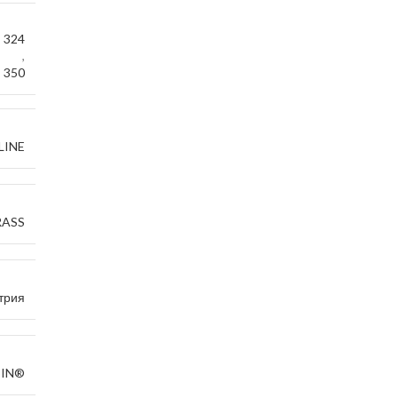
 324
,
 350
LINE
RASS
трия
SIN®