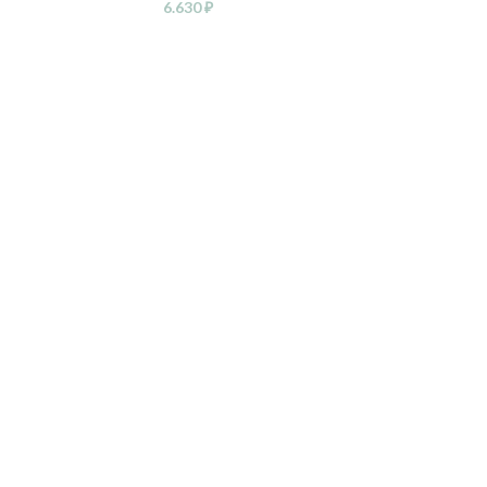
6.630
₽
6.