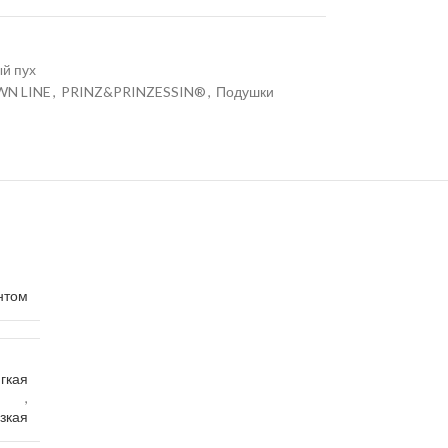
й пух
N LINE
,
PRINZ&PRINZESSIN®
,
Подушки
нтом
гкая
,
зкая