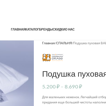
ГЛАВНАЯ
КАТАЛОГ
БРЕНДЫ
СКИДКИ
О НАС
Главная
СПАЛЬНЯ
Подушка пуховая B
Подушка пухова
5.200
₽
–
8.690
₽
Для маленьких неженок. Легчайший отбо
придания еще большей чистоты наполнит