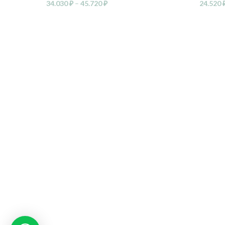
34.030
₽
–
45.720
₽
24.520