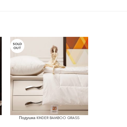
SOLD
OUT
Подушка KINDER BAMBOO GRASS
Подушка г
ЧИТАТЬ ДАЛЕЕ
ВЫБЕРИТЕ ПА
ALLERGE