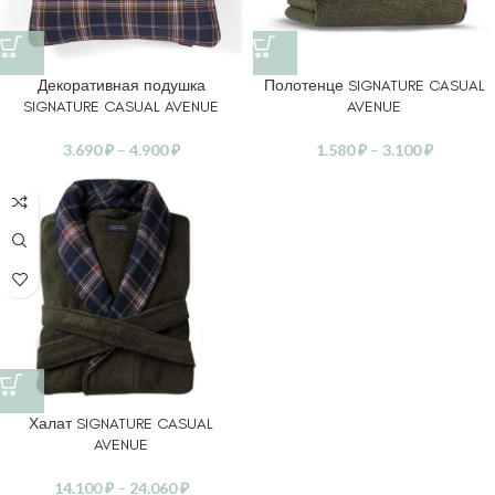
Декоративная подушка
Полотенце SIGNATURE CASUAL
SIGNATURE CASUAL AVENUE
AVENUE
3.690
₽
–
4.900
₽
1.580
₽
–
3.100
₽
Халат SIGNATURE CASUAL
AVENUE
14.100
₽
–
24.060
₽