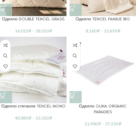
Одеяло DOUBLE TENCEL GRASS
Одеяло TENCEL FAMILIE BIO
16.010
₽
–
38.010
₽
8.160
₽
–
12.650
₽
SOLD
OUT
Одеяло стеганое TENCEL MONO
Одеяло OLINA ORGANIC
PARADIES
40.080
₽
–
53.330
₽
11.900
₽
–
37.230
₽