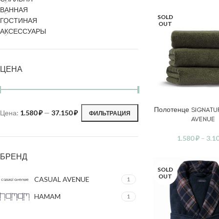
ВАННАЯ
SOLD
ГОСТИНАЯ
OUT
АКСЕССУАРЫ
ЦЕНА
Полотенце SIGNATU
ВЫБЕРИТЕ ПАРАМ
Цена:
1.580 ₽
—
37.150 ₽
ФИЛЬТРАЦИЯ
AVENUE
1.580
₽
–
3.1
БРЕНД
SOLD
OUT
CASUAL AVENUE
1
HAMAM
1