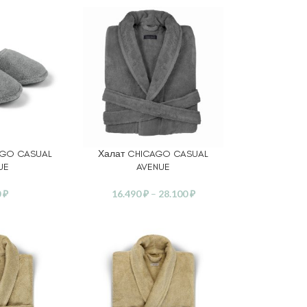
AGO CASUAL
Халат CHICAGO CASUAL
АМЕТРЫ
ВЫБЕРИТЕ ПАРАМЕТРЫ
UE
AVENUE
0
₽
16.490
₽
–
28.100
₽