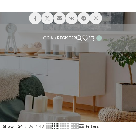
LOGIN / REGISTER
0
Show
24
36
48
Filters