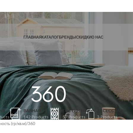
ГЛАВНАЯ
КАТАЛОГ
БРЕНДЫ
СКИДКИ
О НАС
360
НЯ
ВАННАЯ
ГОСТИНАЯ
АКСЕССУАРЫ
ducts
142 Products
57 Products
3 Products
ость (гр/кв.м)
360