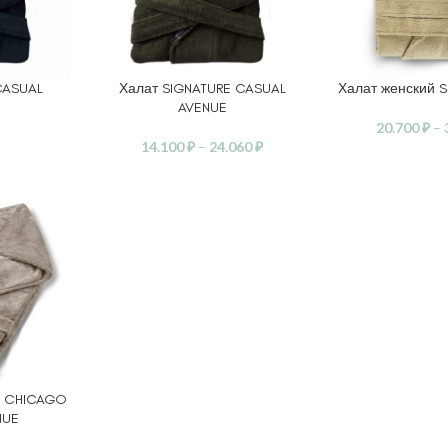
CASUAL
Халат SIGNATURE CASUAL
Халат женский 
ВЫБЕРИТЕ ПАРАМЕТРЫ
ВЫБЕРИТЕ ПАР
AVENUE
20.700
₽
–
14.100
₽
–
24.060
₽
м CHICAGO
ЕТРЫ
NUE