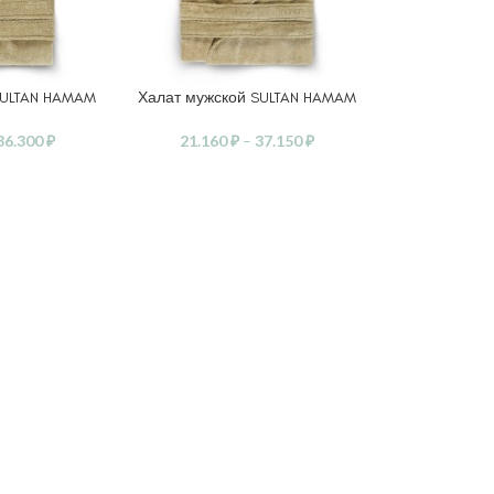
SULTAN HAMAM
Халат мужской SULTAN HAMAM
АМЕТРЫ
ВЫБЕРИТЕ ПАРАМЕТРЫ
36.300
₽
21.160
₽
–
37.150
₽