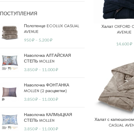
ПОСТУПЛЕНИЯ
Полотенце ECOLUX CASUAL
Халат OXFORD 
ЧИТАТЬ ДАЛЕЕ
AVENUE
AVENUE
950
₽
–
5.200
₽
14.600
₽
Наволочка АЛТАЙСКАЯ
СТЕПЬ MOLLEN
3.850
₽
–
11.000
₽
Наволочка ФОНТАНКА
MOLLEN (2 расцветки)
3.850
₽
–
11.000
₽
Наволочка КАЛМЫЦКАЯ
Халат с капюшоно
ВЫБЕРИТЕ ПАРАМ
СТЕПЬ MOLLEN
CASUAL AVE
3.850
₽
–
11.000
₽