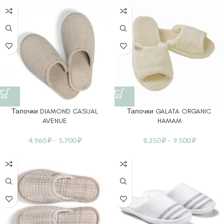
Тапочки DIAMOND CASUAL
Тапочки GALATA ORGANIC
AVENUE
HAMAM
4.960
₽
–
5.700
₽
8.250
₽
–
9.500
₽