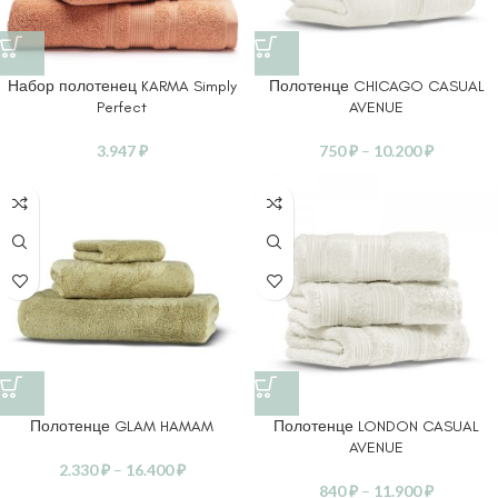
Набор полотенец KARMA Simply
Полотенце CHICAGO CASUAL
Perfect
AVENUE
3.947
₽
750
₽
–
10.200
₽
Полотенце GLAM HAMAM
Полотенце LONDON CASUAL
AVENUE
2.330
₽
–
16.400
₽
840
₽
–
11.900
₽