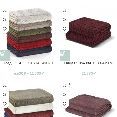
Плед BOSTON CASUAL AVENUE
Плед ESTIVA KNITTED HAMAM
6.630
₽
–
11.300
₽
21.580
₽
SOLD
OUT