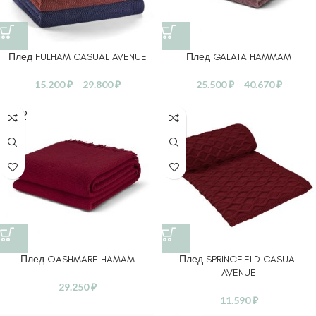
Плед FULHAM CASUAL AVENUE
Плед GALATA HAMMAM
15.200
₽
–
29.800
₽
25.500
₽
–
40.670
₽
SOLD
OUT
Плед QASHMARE HAMAM
Плед SPRINGFIELD CASUAL
AVENUE
29.250
₽
11.590
₽