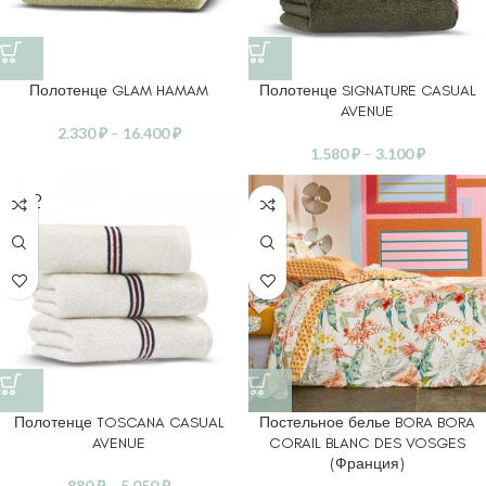
Полотенце GLAM HAMAM
Полотенце SIGNATURE CASUAL
AVENUE
2.330
₽
–
16.400
₽
1.580
₽
–
3.100
₽
SOLD
OUT
Полотенце TOSCANA CASUAL
Постельное белье BORA BORA
AVENUE
CORAIL BLANC DES VOSGES
(Франция)
880
₽
–
5.050
₽