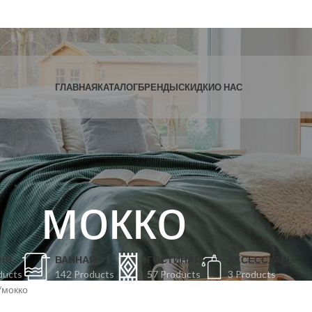
ГЛАВНАЯ
КАТАЛОГ
БРЕНДЫ
СКИДКИ
О НАС
мокко
НЯ
ВАННАЯ
ГОСТИНАЯ
АКСЕССУАРЫ
ducts
142 Products
57 Products
3 Products
мокко