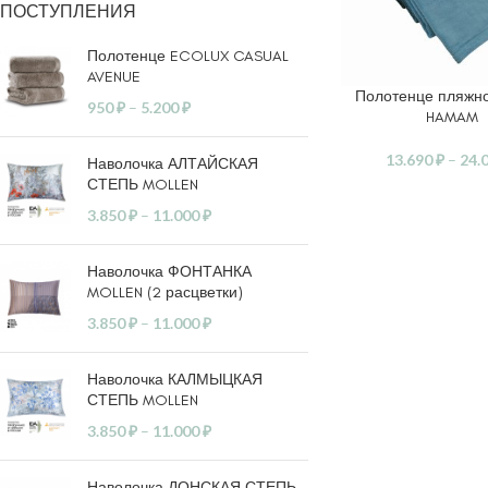
ПОСТУПЛЕНИЯ
Полотенце ECOLUX CASUAL
AVENUE
Полотенце пляжн
ВЫБЕРИТЕ ПАРАМ
950
₽
–
5.200
₽
HAMAM
13.690
₽
–
24.
Наволочка АЛТАЙСКАЯ
СТЕПЬ MOLLEN
3.850
₽
–
11.000
₽
Наволочка ФОНТАНКА
MOLLEN (2 расцветки)
3.850
₽
–
11.000
₽
Наволочка КАЛМЫЦКАЯ
СТЕПЬ MOLLEN
3.850
₽
–
11.000
₽
Наволочка ДОНСКАЯ СТЕПЬ