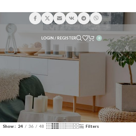
LOGIN / REGISTER
0
Show
24
36
48
Filters