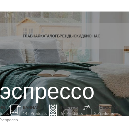
ГЛАВНАЯ
КАТАЛОГ
БРЕНДЫ
СКИДКИ
О НАС
эспрессо
НЯ
ВАННАЯ
ГОСТИНАЯ
АКСЕССУАРЫ
ducts
142 Products
57 Products
3 Products
эспрессо