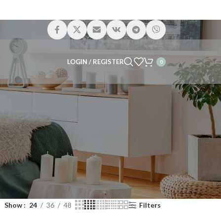
LOGIN / REGISTER
0
Show
24
36
48
Filters