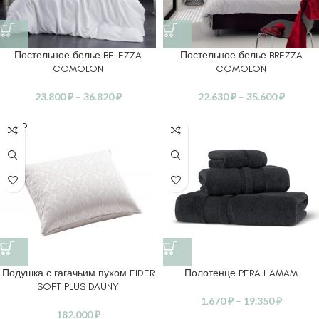
Постельное белье BELEZZA
Постельное белье BREZZA
COMOLON
COMOLON
23.800
₽
–
36.820
₽
22.630
₽
–
35.600
₽
SOLD
OUT
Подушка с гагачьим пухом EIDER
Полотенце PERA HAMAM
SOFT PLUS DAUNY
1.670
₽
–
19.350
₽
182.000
₽