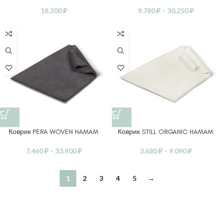
18.200
₽
9.780
₽
–
30.250
₽
Коврик PERA WOVEN HAMAM
Коврик STILL ORGANIC HAMAM
7.460
₽
–
33.900
₽
3.680
₽
–
9.090
₽
1
2
3
4
5
→