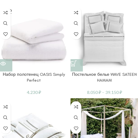
SOLD
OUT
Набор полотенец OASIS Simply
Постельное белье WAVE SATEEN
Perfect
HAMAM
4.230
₽
8.050
₽
–
39.150
₽