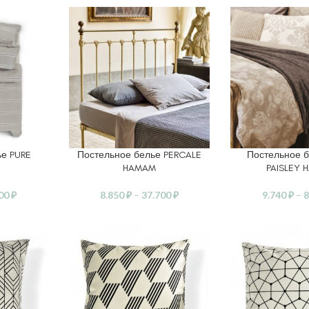
ье PURE
Постельное белье PERCALE
Постельное б
ЕТРЫ
ВЫБЕРИТЕ ПАРАМЕТРЫ
ВЫБЕРИТЕ ПАР
HAMAM
PAISLEY
900
₽
8.850
₽
–
37.700
₽
9.740
₽
–
8