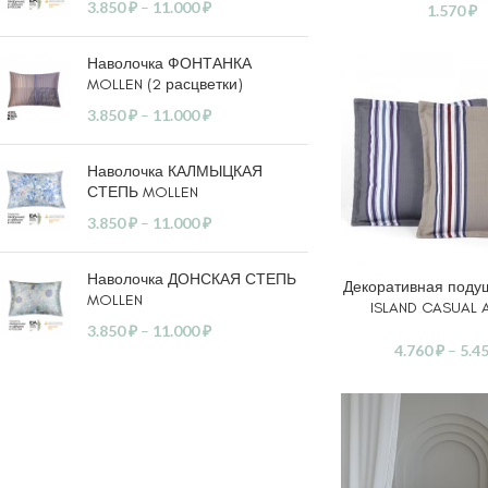
3.850
₽
–
11.000
₽
1.570
₽
Наволочка ФОНТАНКА
MOLLEN (2 расцветки)
3.850
₽
–
11.000
₽
Наволочка КАЛМЫЦКАЯ
СТЕПЬ MOLLEN
3.850
₽
–
11.000
₽
Наволочка ДОНСКАЯ СТЕПЬ
Декоративная поду
ВЫБЕРИТЕ ПАРАМ
MOLLEN
ISLAND CASUAL 
3.850
₽
–
11.000
₽
4.760
₽
–
5.4