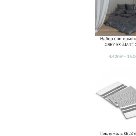
Набор постельно
ПРОСМОТР ТОВАРО
GREY BRILLIANT
4.420
₽
–
16.
Пештемаль KELSI
ВЫБЕРИТЕ ПАРАМ