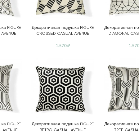
шка FIGURE
Декоративная подушка FIGURE
Декоративная по
В КОРЗИНУ
В КОРЗИНУ
 AVENUE
CROSSED CASUAL AVENUE
DIAGONAL CAS
1.570
₽
1.57
шка FIGURE
Декоративная подушка FIGURE
Декоративная по
В КОРЗИНУ
В КОРЗИНУ
L AVENUE
RETRO CASUAL AVENUE
TREE CASUA