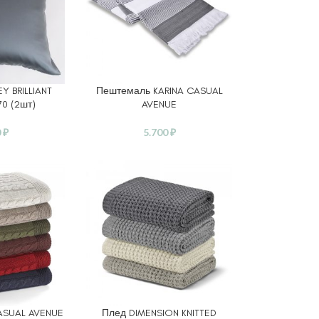
Y BRILLIANT
Пештемаль KARINA CASUAL
ВЫБЕРИТЕ ПАРАМЕТРЫ
0 (2шт)
AVENUE
0
₽
5.700
₽
ASUAL AVENUE
Плед DIMENSION KNITTED
АМЕТРЫ
ВЫБЕРИТЕ ПАРАМЕТРЫ