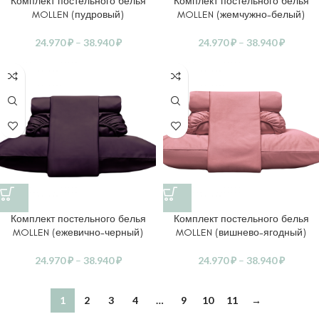
Комплект постельного белья
Комплект постельного белья
MOLLEN (пудровый)
MOLLEN (жемчужно-белый)
24.970
₽
–
38.940
₽
24.970
₽
–
38.940
₽
Комплект постельного белья
Комплект постельного белья
MOLLEN (ежевично-черный)
MOLLEN (вишнево-ягодный)
24.970
₽
–
38.940
₽
24.970
₽
–
38.940
₽
1
2
3
4
…
9
10
11
→