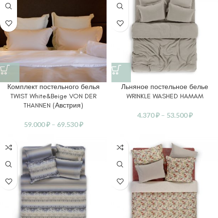
Комплект постельного белья
Льняное постельное белье
TWIST White&Beige VON DER
WRINKLE WASHED HAMAM
THANNEN (Австрия)
4.370
₽
–
53.500
₽
59.000
₽
–
69.530
₽